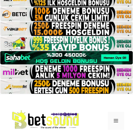
İçeriğe
atla
Menü