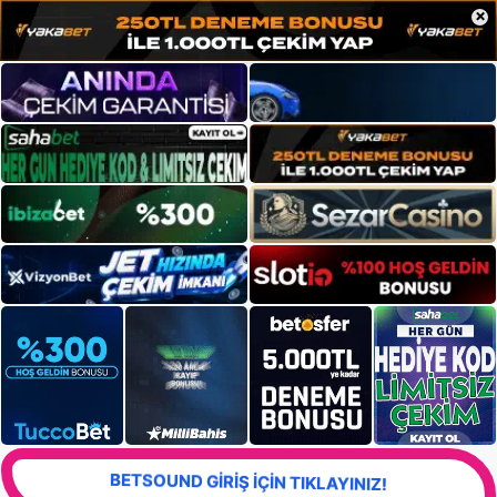
×
BETSOUND GİRİŞ İÇİN TIKLAYINIZ!