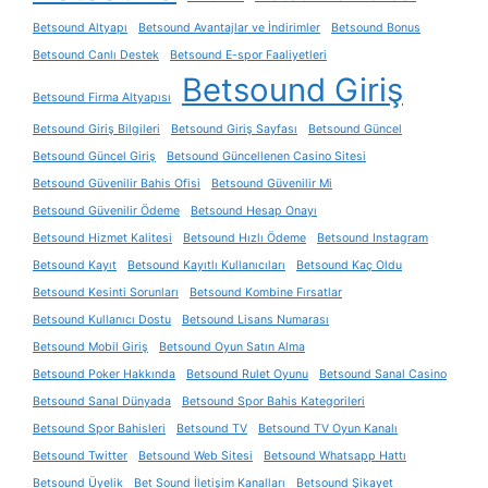
Betsound Altyapı
Betsound Avantajlar ve İndirimler
Betsound Bonus
Betsound Canlı Destek
Betsound E-spor Faaliyetleri
Betsound Giriş
Betsound Firma Altyapısı
Betsound Giriş Bilgileri
Betsound Giriş Sayfası
Betsound Güncel
Betsound Güncel Giriş
Betsound Güncellenen Casino Sitesi
Betsound Güvenilir Bahis Ofisi
Betsound Güvenilir Mi
Betsound Güvenilir Ödeme
Betsound Hesap Onayı
Betsound Hizmet Kalitesi
Betsound Hızlı Ödeme
Betsound Instagram
Betsound Kayıt
Betsound Kayıtlı Kullanıcıları
Betsound Kaç Oldu
Betsound Kesinti Sorunları
Betsound Kombine Fırsatlar
Betsound Kullanıcı Dostu
Betsound Lisans Numarası
Betsound Mobil Giriş
Betsound Oyun Satın Alma
Betsound Poker Hakkında
Betsound Rulet Oyunu
Betsound Sanal Casino
Betsound Sanal Dünyada
Betsound Spor Bahis Kategorileri
Betsound Spor Bahisleri
Betsound TV
Betsound TV Oyun Kanalı
Betsound Twitter
Betsound Web Sitesi
Betsound Whatsapp Hattı
Betsound Üyelik
Bet Sound İletişim Kanalları
Betsound Şikayet