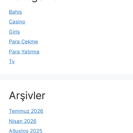
Bahis
Casino
Giriş
Para Çekme
Para Yatırma
Tv
Arşivler
Temmuz 2026
Nisan 2026
Ağustos 2025