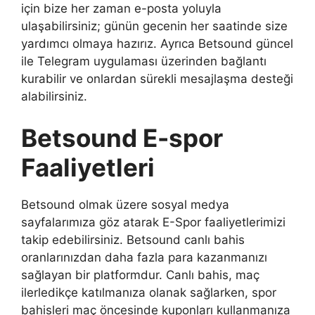
için bize her zaman e-posta yoluyla
ulaşabilirsiniz; günün gecenin her saatinde size
yardımcı olmaya hazırız. Ayrıca Betsound güncel
ile Telegram uygulaması üzerinden bağlantı
kurabilir ve onlardan sürekli mesajlaşma desteği
alabilirsiniz.
Betsound E-spor
Faaliyetleri
Betsound olmak üzere sosyal medya
sayfalarımıza göz atarak E-Spor faaliyetlerimizi
takip edebilirsiniz. Betsound canlı bahis
oranlarınızdan daha fazla para kazanmanızı
sağlayan bir platformdur. Canlı bahis, maç
ilerledikçe katılmanıza olanak sağlarken, spor
bahisleri maç öncesinde kuponları kullanmanıza