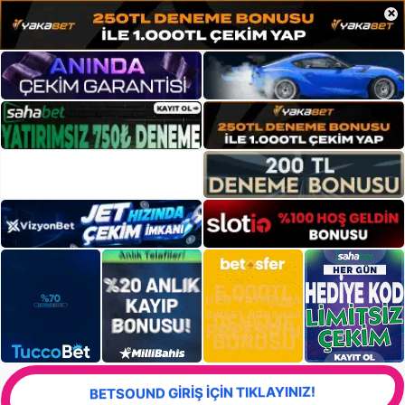
×
BETSOUND GİRİŞ İÇİN TIKLAYINIZ!