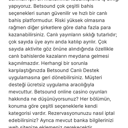
yapıyoruz. Betsound çok çeşitli bahis
seçenekleri sunan güvenilir ve hızlı bir canlı
bahis platformudur. Riski yüksek olmasına
rağmen diğer şirketlere göre daha fazla para
kazanabilirsiniz. Canlı yayınların sıklığı tutarlıdır;
çok sayıda üye aynı anda katılıp ayrılır. Çok
sayıda aktivite göz önüne alındığında özellikle
canlı bahislerde kazaların meydana gelmesi
kaçınılmazdır. Herhangi bir sorunla
karşılaştığınızda Betsound Canlı Destek
uygulamasına geri dönebilirsiniz. Müşteri
desteği ücretsiz uygulama aracılığıyla
mevcuttur. Betsound online casino oyunları
hakkında ne düşünüyorsunuz? Her bölümün,
konuma göre çeşitli seçeneklerle kendi
kategorisi vardır. Rezervasyonunuzu nasıl iptal
edebilirsiniz? Ayrıca mevcut banka bilgilerinizi
web sitenize eklemeniz gerekecektir.