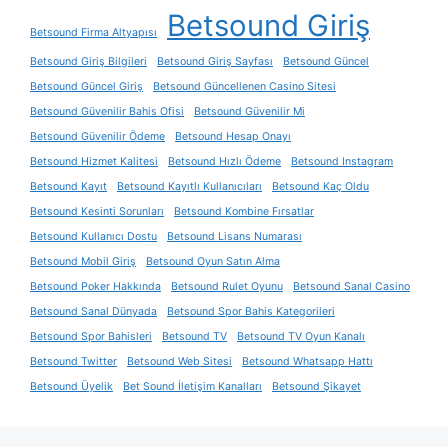
Betsound Giriş
Betsound Firma Altyapısı
Betsound Giriş Bilgileri
Betsound Giriş Sayfası
Betsound Güncel
Betsound Güncel Giriş
Betsound Güncellenen Casino Sitesi
Betsound Güvenilir Bahis Ofisi
Betsound Güvenilir Mi
Betsound Güvenilir Ödeme
Betsound Hesap Onayı
Betsound Hizmet Kalitesi
Betsound Hızlı Ödeme
Betsound Instagram
Betsound Kayıt
Betsound Kayıtlı Kullanıcıları
Betsound Kaç Oldu
Betsound Kesinti Sorunları
Betsound Kombine Fırsatlar
Betsound Kullanıcı Dostu
Betsound Lisans Numarası
Betsound Mobil Giriş
Betsound Oyun Satın Alma
Betsound Poker Hakkında
Betsound Rulet Oyunu
Betsound Sanal Casino
Betsound Sanal Dünyada
Betsound Spor Bahis Kategorileri
Betsound Spor Bahisleri
Betsound TV
Betsound TV Oyun Kanalı
Betsound Twitter
Betsound Web Sitesi
Betsound Whatsapp Hattı
Betsound Üyelik
Bet Sound İletişim Kanalları
Betsound Şikayet