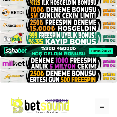
İçeriğe
atla
Menü