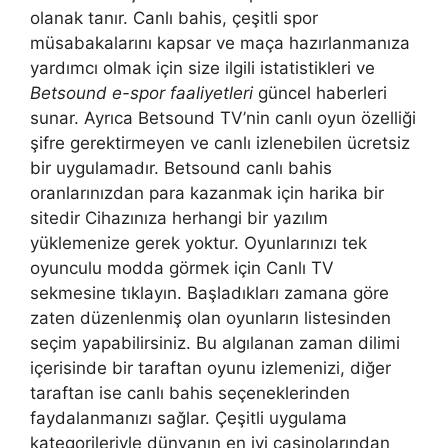
olanak tanır. Canlı bahis, çeşitli spor
müsabakalarını kapsar ve maça hazırlanmanıza
yardımcı olmak için size ilgili istatistikleri ve
Betsound e-spor faaliyetleri
güncel haberleri
sunar. Ayrıca Betsound TV’nin canlı oyun özelliği
şifre gerektirmeyen ve canlı izlenebilen ücretsiz
bir uygulamadır. Betsound canlı bahis
oranlarınızdan para kazanmak için harika bir
sitedir Cihazınıza herhangi bir yazılım
yüklemenize gerek yoktur. Oyunlarınızı tek
oyunculu modda görmek için Canlı TV
sekmesine tıklayın. Başladıkları zamana göre
zaten düzenlenmiş olan oyunların listesinden
seçim yapabilirsiniz. Bu algılanan zaman dilimi
içerisinde bir taraftan oyunu izlemenizi, diğer
taraftan ise canlı bahis seçeneklerinden
faydalanmanızı sağlar. Çeşitli uygulama
kategorileriyle dünyanın en iyi casinolarından