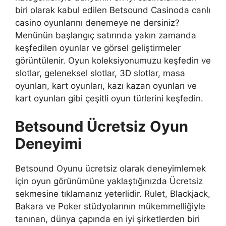
biri olarak kabul edilen Betsound Casinoda canlı
casino oyunlarını denemeye ne dersiniz?
Menünün başlangıç satırında yakın zamanda
keşfedilen oyunlar ve görsel geliştirmeler
görüntülenir. Oyun koleksiyonumuzu keşfedin ve
slotlar, geleneksel slotlar, 3D slotlar, masa
oyunları, kart oyunları, kazı kazan oyunları ve
kart oyunları gibi çeşitli oyun türlerini keşfedin.
Betsound Ücretsiz Oyun
Deneyimi
Betsound Oyunu ücretsiz olarak deneyimlemek
için oyun görünümüne yaklaştığınızda Ücretsiz
sekmesine tıklamanız yeterlidir. Rulet, Blackjack,
Bakara ve Poker stüdyolarının mükemmelliğiyle
tanınan, dünya çapında en iyi şirketlerden biri