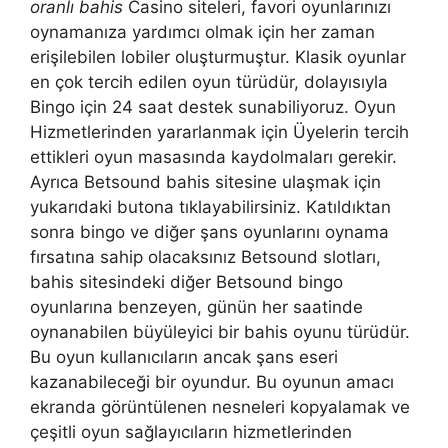
oranlı bahis
Casino siteleri, favori oyunlarınızı
oynamanıza yardımcı olmak için her zaman
erişilebilen lobiler oluşturmuştur. Klasik oyunlar
en çok tercih edilen oyun türüdür, dolayısıyla
Bingo için 24 saat destek sunabiliyoruz. Oyun
Hizmetlerinden yararlanmak için Üyelerin tercih
ettikleri oyun masasında kaydolmaları gerekir.
Ayrıca Betsound bahis sitesine ulaşmak için
yukarıdaki butona tıklayabilirsiniz. Katıldıktan
sonra bingo ve diğer şans oyunlarını oynama
fırsatına sahip olacaksınız Betsound slotları,
bahis sitesindeki diğer Betsound bingo
oyunlarına benzeyen, günün her saatinde
oynanabilen büyüleyici bir bahis oyunu türüdür.
Bu oyun kullanıcıların ancak şans eseri
kazanabileceği bir oyundur. Bu oyunun amacı
ekranda görüntülenen nesneleri kopyalamak ve
çeşitli oyun sağlayıcıların hizmetlerinden