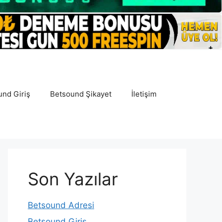
und Giriş
Betsound Şikayet
İletişim
Son Yazılar
Betsound Adresi
Betsound Giriş