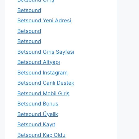
Betsound
Betsound Yeni Adresi
Betsound
Betsound
Betsound Giriş Sayfası
Betsound Altyapı
Betsound Instagram
Betsound Canlı Destek
Betsound Mobil Giriş
Betsound Bonus
Betsound Üyelik
Betsound Kayıt
Betsound Kaç Oldu